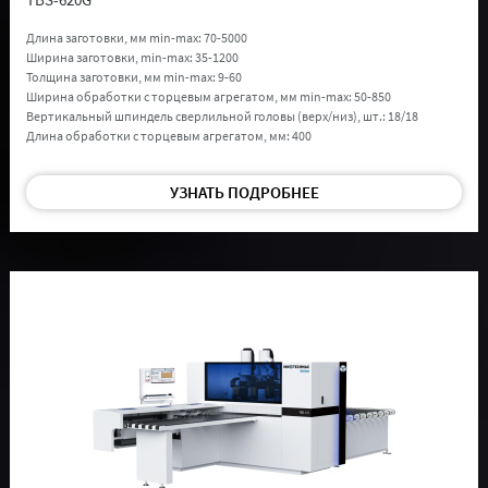
Длина заготовки, мм min-max:
70-5000
Ширина заготовки, min-max:
35-1200
Толщина заготовки, мм min-max:
9-60
Ширина обработки с торцевым агрегатом, мм min-max:
50-850
Вертикальный шпиндель сверлильной головы (верх/низ), шт.:
18/18
Длина обработки с торцевым агрегатом, мм:
400
УЗНАТЬ ПОДРОБНЕЕ