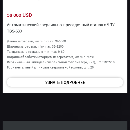
58 000 USD
Автоматический сверлильно-присадочный станок с ЧПУ
TBS-630
Длина заготовки, мм min-max:
70-5000
Ширина заготовки, min-max:
35-1200
Толщина заготовки, мм min-max:
9-60
Ширина обработки с торцевым агрегатом, мм min-max:
-
Вертикальный шпиндель сверлильной головы (верх/низ), шт.:
18*2/18
Горизонтальный шпиндель сверлильной головы, шт.:
20
УЗНАТЬ ПОДРОБНЕЕ