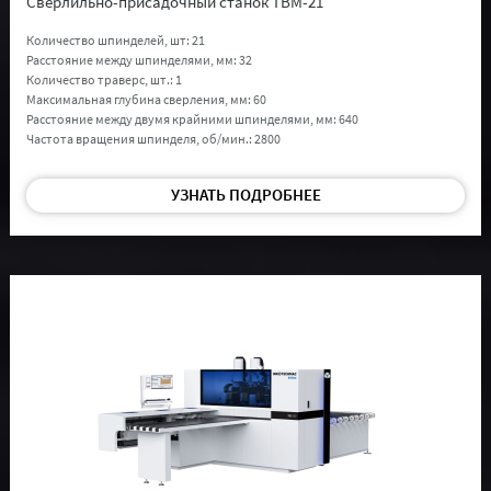
Cверлильно-присадочный станок TBM-21
Количество шпинделей, шт:
21
Расстояние между шпинделями, мм:
32
Количество траверс, шт.:
1
Максимальная глубина сверления, мм:
60
Расстояние между двумя крайними шпинделями, мм:
640
Частота вращения шпинделя, об/мин.:
2800
УЗНАТЬ ПОДРОБНЕЕ