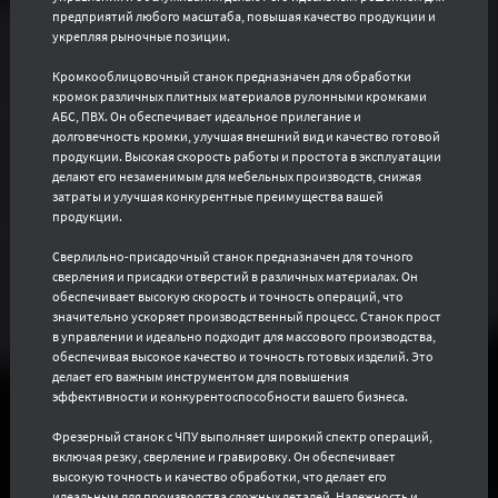
предприятий любого масштаба, повышая качество продукции и
укрепляя рыночные позиции.
Кромкооблицовочный станок предназначен для обработки
кромок различных плитных материалов рулонными кромками
АБС, ПВХ. Он обеспечивает идеальное прилегание и
долговечность кромки, улучшая внешний вид и качество готовой
продукции. Высокая скорость работы и простота в эксплуатации
делают его незаменимым для мебельных производств, снижая
затраты и улучшая конкурентные преимущества вашей
продукции.
Сверлильно-присадочный станок предназначен для точного
сверления и присадки отверстий в различных материалах. Он
обеспечивает высокую скорость и точность операций, что
значительно ускоряет производственный процесс. Станок прост
в управлении и идеально подходит для массового производства,
обеспечивая высокое качество и точность готовых изделий. Это
делает его важным инструментом для повышения
эффективности и конкурентоспособности вашего бизнеса.
Фрезерный станок с ЧПУ выполняет широкий спектр операций,
включая резку, сверление и гравировку. Он обеспечивает
высокую точность и качество обработки, что делает его
идеальным для производства сложных деталей. Надежность и